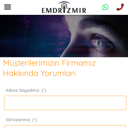
Müşterilerimizin Firmamız
Hakkında Yorumları
Adınız Soyadınız: (*)
Görüşleriniz: (*)