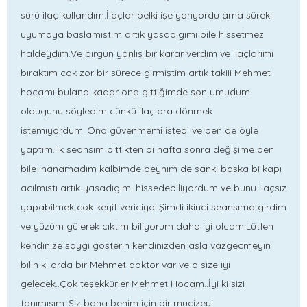
sürü ilaç kullandım.İlaçlar belki işe yarıyordu ama sürekli
uyumaya baslamıstım artık yasadıgımı bile hissetmez
haldeydim.Ve birgün yanlıs bir karar verdim ve ilaçlarımı
bıraktım cok zor bir sürece girmiştim artık takiii Mehmet
hocamı bulana kadar ona gittiğimde son umudum
oldugunu söyledim cünkü ilaçlara dönmek
istemıyordum..Ona güvenmemi istedi ve ben de öyle
yaptım.ilk seansım bittikten bi hafta sonra değişime ben
bile inanamadım kalbimde beynım de sanki baska bi kapı
acılmıstı artık yasadıgımı hissedebiliyordum ve bunu ilaçsız
yapabilmek cok keyif vericiydi.Şimdi ikinci seansıma girdim
ve yüzüm gülerek cıktım biliyorum daha iyi olcam.Lütfen
kendinize saygı gösterin kendinizden asla vazgecmeyin
bilin ki orda bir Mehmet doktor var ve o size iyi
gelecek..Çok teşekkürler Mehmet Hocam..İyi ki sizi
tanımısım..Siz bana benim için bir mucizeyi