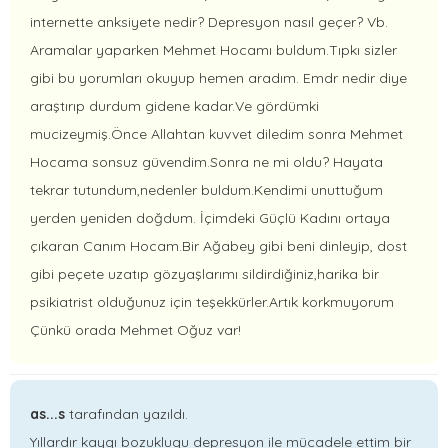
internette anksiyete nedir? Depresyon nasıl geçer? Vb.
Aramalar yaparken Mehmet Hocamı buldum.Tıpkı sizler
gibi bu yorumları okuyup hemen aradım. Emdr nedir diye
araştırıp durdum gidene kadar.Ve gördümki
mucizeymiş.Önce Allahtan kuvvet diledim sonra Mehmet
Hocama sonsuz güvendim.Sonra ne mi oldu? Hayata
tekrar tutundum,nedenler buldum.Kendimi unuttuğum
yerden yeniden doğdum. İçimdeki Güçlü Kadını ortaya
çıkaran Canım Hocam.Bir Ağabey gibi beni dinleyip, dost
gibi peçete uzatıp gözyaşlarımı sildirdiğiniz,harika bir
psikiatrist olduğunuz için teşekkürler.Artık korkmuyorum
Çünkü orada Mehmet Oğuz var!
as...s
tarafından yazıldı.
Yıllardır kaygı bozuklugu depresyon ile mücadele ettim bir