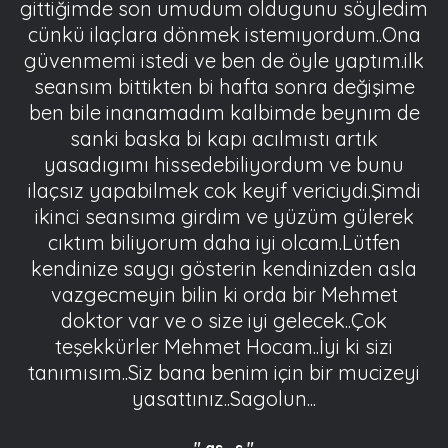
gittiğimde son umudum oldugunu söyledim
cünkü ilaçlara dönmek istemıyordum..Ona
güvenmemi istedi ve ben de öyle yaptım.ilk
seansım bittikten bi hafta sonra değişime
ben bile inanamadım kalbimde beynım de
sanki baska bi kapı acılmıstı artık
yasadıgımı hissedebiliyordum ve bunu
ilaçsız yapabilmek cok keyif vericiydi.Şimdi
ikinci seansıma girdim ve yüzüm gülerek
cıktım biliyorum daha iyi olcam.Lütfen
kendinize saygı gösterin kendinizden asla
vazgecmeyin bilin ki orda bir Mehmet
doktor var ve o size iyi gelecek..Çok
teşekkürler Mehmet Hocam..İyi ki sizi
tanımısım..Siz bana benim için bir mucizeyi
yasattınız..Sagolun...